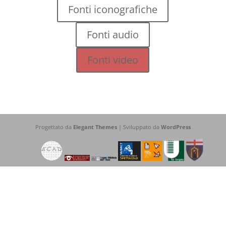
Fonti iconografiche
Fonti audio
Fonti video
Progettato da
Elegant Themes
| Sviluppato da
WordPress