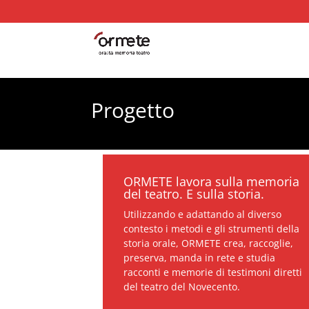
Progetto
ORMETE lavora sulla memoria
del teatro. E sulla storia.
Utilizzando e adattando al diverso
contesto i metodi e gli strumenti della
storia orale, ORMETE crea, raccoglie,
preserva, manda in rete e studia
racconti e memorie di testimoni diretti
del teatro del Novecento.