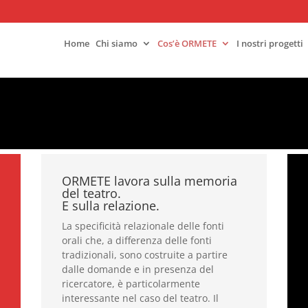
Home
Chi siamo
Cos’è ORMETE
I nostri progetti
ORMETE lavora sulla memoria
del teatro.
E sulla relazione.
La specificità relazionale delle fonti
orali che, a differenza delle fonti
tradizionali, sono costruite a partire
dalle domande e in presenza del
ricercatore, è particolarmente
interessante nel caso del teatro. Il