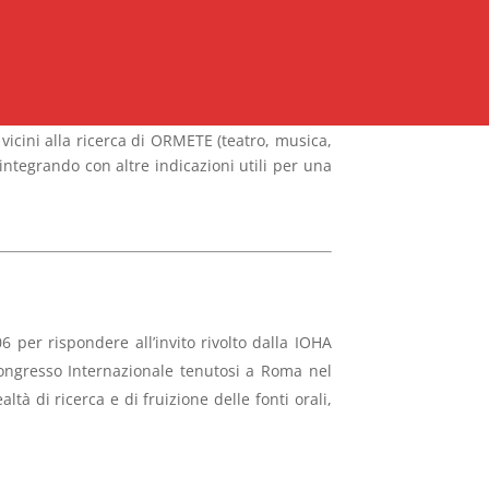
vicini alla ricerca di ORMETE (teatro, musica,
 integrando con altre indicazioni utili per una
6 per rispondere all’invito rivolto dalla IOHA
l Congresso Internazionale tenutosi a Roma nel
à di ricerca e di fruizione delle fonti orali,