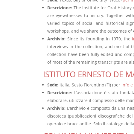
Descrizione:
The Institute for Oral Histor
are eyewitnesses to history. Together wi
varied topics of social and historical si
workshops, and we share the outcomes of o
Archivio:
Since its founding in 1970, the
I
interviews in the collection, and most of t
collection have been fully edited and compi
of most of the remaining transcripts are al
ISTITUTO ERNESTO DE 
Sede:
Italia, Sesto Fiorentino (FI) (per
info e
Descrizione:
L’associazione è stata fondat
elaborare, utilizzare il complesso delle man
Archivio:
L’archivio è composto da una nastr
discoteca (pubblicazioni discografiche de
operaio e bracciantile. Solo il catalogo dell