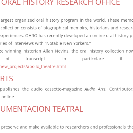
 ORAL HISTORY RESEARCH OFFICE
argest organized oral history program in the world. These memoi
ur collection consists of biographical memoirs, historians and resea
 experiences. OHRO has recently developed an online oral history p
ies of interviews with “Notable New Yorkers.”
e winning historian Allan Nevins, the oral history collection n
of transcript. In particolare il pro
/new_projects/apollo_theatre.html
ARTS
 publishes the audio cassette-magazine
Audio Arts
, Contributo
 online.
CUMENTACION TEATRAL
ct, preserve and make available to researchers and professionals the 