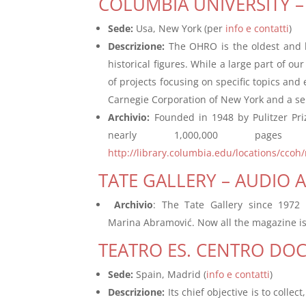
COLUMBIA UNIVERSITY –
Sede
:
Usa, New York (per
info e contatti
)
Descrizione
:
The OHRO is the oldest and l
historical figures. While a large part of o
of projects focusing on specific topics and
Carnegie Corporation of New York and a ser
Archivio
:
Founded in 1948 by Pulitzer Priz
nearly 1,000,000 pages 
http://library.columbia.edu/locations/ccoh
TATE GALLERY – AUDIO 
Archivio
: The Tate Gallery since 1972
Marina Abramović. Now all the magazine is
TEATRO ES. CENTRO DO
Sede:
Spain, Madrid (
info e contatti
)
Descrizione
:
Its chief objective is to colle