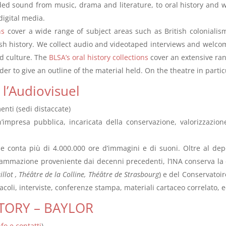
ded sound from music, drama and literature, to oral history and w
digital media.
ns
cover a wide range of subject areas such as British colonialism,
ish history. We collect audio and videotaped interviews and welcome
and culture. The
BLSA’s oral history collections
cover an extensive ra
der to give an outline of the material held. On the theatre in parti
 l’Audiovisuel
enti (sedi distaccate)
n’impresa pubblica, incaricata della conservazione, valorizzazio
 e conta più di 4.000.000 ore d’immagini e di suoni. Oltre al dep
rammazione proveniente dai decenni precedenti, l’INA conserva la 
llot , Théâtre de la Colline, Théâtre de Strasbourg
) e del Conservatoir
coli, interviste, conferenze stampa, materiali cartaceo correlato, e
STORY – BAYLOR
nfo e contatti
)