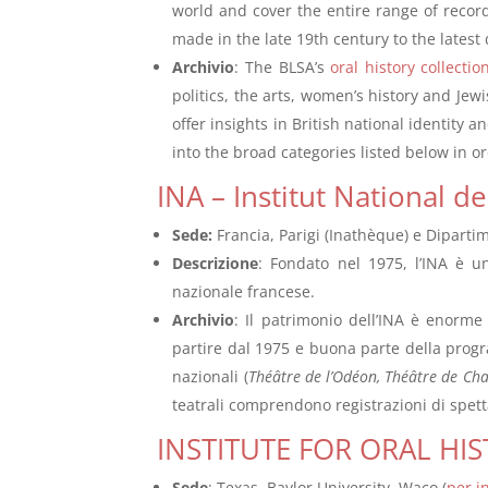
world and cover the entire range of recor
made in the late 19th century to the latest 
Archivio
: The BLSA’s
oral history collectio
politics, the arts, women’s history and Jew
offer insights in British national identity 
into the broad categories listed below in or
INA – Institut National de
Sede:
Francia, Parigi (Inathèque) e Dipartim
Descrizione
: Fondato nel 1975, l’INA è u
nazionale francese.
Archivio
: Il patrimonio dell’INA è enorme
partire dal 1975 e buona parte della prog
nazionali (
Théâtre de l’Odéon, Théâtre de Chai
teatrali comprendono registrazioni di spetta
INSTITUTE FOR ORAL HI
Sede
: Texas, Baylor University Waco (
per i