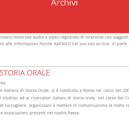
Archivi
vano materiale audio e video registrato di interviste con soggetti 
o alle informazioni fornite dall’AISO nel suo sito on-line, in parte
 STORIA ORALE
oma
e Italiana di Storia Orale, si è costituita a Roma nel corso del 200
li studiosi ed ai ricercatori italiani di storia orale, nel corso de
 raccogliere, organizzare e mettere in comunicazione le molte realt
i e associazioni, presenti nel nostro Paese.