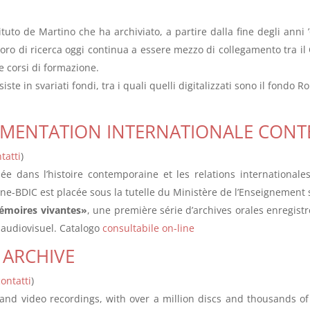
stituto de Martino che ha archiviato, a partire dalla fine degli anni
avoro di ricerca oggi continua a essere mezzo di collegamento tra il C
e corsi di formazione.
ste in svariati fondi, tra i quali quelli digitalizzati sono il fondo 
UMENTATION INTERNATIONALE CON
tatti
)
ée dans l’histoire contemporaine et les relations internationale
e-BDIC est placée sous la tutelle du Ministère de l’Enseignement 
moires vivantes»
, une première série d’archives orales enregist
 audiovisuel. Catalogo
consultabile on-line
 ARCHIVE
contatti
)
d video recordings, with over a million discs and thousands of t