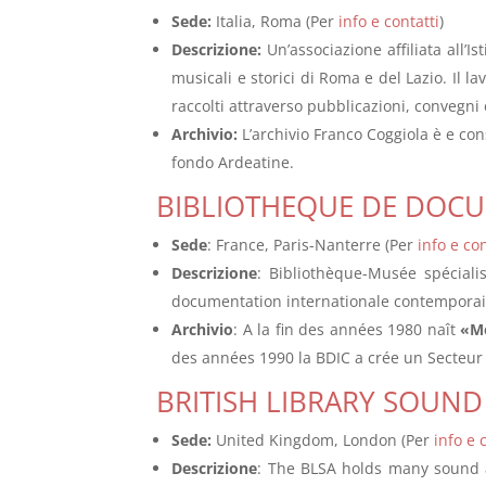
Sede:
Italia, Roma (Per
info e contatti
)
Descrizione:
Un’associazione affiliata all’I
musicali e storici di Roma e del Lazio. Il l
raccolti attraverso pubblicazioni, convegni 
Archivio:
L’archivio Franco Coggiola è e consi
fondo Ardeatine.
BIBLIOTHEQUE DE DOC
Sede
: France, Paris-Nanterre (Per
info e con
Descrizione
: Bibliothèque-Musée spécialis
documentation internationale contemporain
Archivio
: A la fin des années 1980 naît
«Mé
des années 1990 la BDIC a crée un Secteur
BRIT
ISH
LIBRARY SOUND
Sede:
United Kingdom, London (Per
info e 
Descrizione
: The BLSA holds many sound an