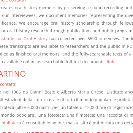
y creates oral history memoirs by preserving a sound recording and 
th our interviewees, we document memories representing the div
gnificance. We encourage oral history scholarship through fellow
ur oral history research through publications and public progra
nstitute for Oral History
has collected over 5500 interviews. The In
hese transcripts are available to researchers and the public in PD
led as finished oral memoirs, and the fully-searchable texts of all
so available online as searchable full-text documents.
link
MARTINO
 contatti
).
a nel 1966 da Gianni Bosio e Alberto Maria Cirese. L’Istituto an
ifestazioni della cultura orale di tutto il mondo popolare e proletar
oteca (oltre 6.000 nastri per un totale di 15.000 ore di registrazio
l mondo popolare); una fototeca; una filmoteca; una raccolta di m
a
biblioteca
è consultabile online, ma sul sito è pubblicata una dett