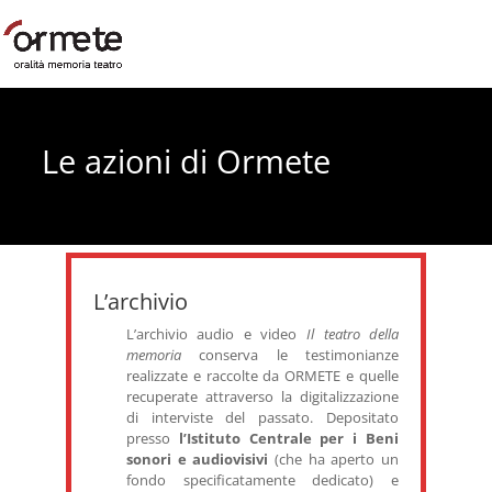
Le azioni di Ormete
L’archivio
L’archivio audio e video
Il teatro della
memoria
conserva le testimonianze
realizzate e raccolte da ORMETE e quelle
recuperate attraverso la digitalizzazione
di interviste del passato. Depositato
presso
l’Istituto Centrale per i Beni
sonori e audiovisivi
(che ha aperto un
fondo specificatamente dedicato) e