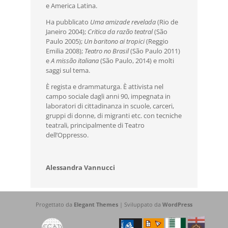
e America Latina.
Ha pubblicato
Uma amizade revelada
(Rio de
Janeiro 2004);
Critica da razão teatral
(São
Paulo 2005);
Un baritono ai tropici
(Reggio
Emilia 2008);
Teatro no Brasil
(São Paulo 2011)
e
A missão italiana
(São Paulo, 2014) e molti
saggi sul tema.
È regista e drammaturga. È attivista nel
campo sociale dagli anni 90, impegnata in
laboratori di cittadinanza in scuole, carceri,
gruppi di donne, di migranti etc. con tecniche
teatrali, principalmente di Teatro
dell’Oppresso.
Alessandra Vannucci
Progettato da
Elegant Themes
| Sviluppato da
WordPress