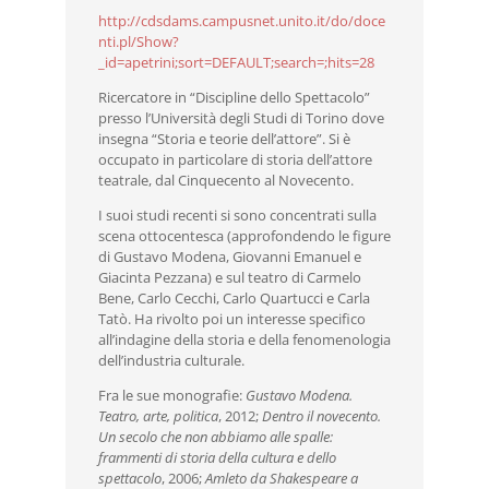
http://cdsdams.campusnet.unito.it/do/doce
nti.pl/Show?
_id=apetrini;sort=DEFAULT;search=;hits=28
Ricercatore in “Discipline dello Spettacolo”
presso l’Università degli Studi di Torino dove
insegna “Storia e teorie dell’attore”. Si è
occupato in particolare di storia dell’attore
teatrale, dal Cinquecento al Novecento.
I suoi studi recenti si sono concentrati sulla
scena ottocentesca (approfondendo le figure
di Gustavo Modena, Giovanni Emanuel e
Giacinta Pezzana) e sul teatro di Carmelo
Bene, Carlo Cecchi, Carlo Quartucci e Carla
Tatò. Ha rivolto poi un interesse specifico
all’indagine della storia e della fenomenologia
dell’industria culturale.
Fra le sue monografie:
Gustavo Modena.
Teatro, arte, politica
, 2012;
Dentro il novecento.
Un secolo che non abbiamo alle spalle:
frammenti di storia della cultura e dello
spettacolo
, 2006;
Amleto da Shakespeare a