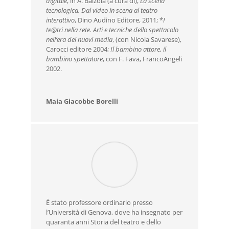
digitale
, in A. Balzola (a cura di),
La scena
tecnologica. Dal video in scena al teatro
interattivo
, Dino Audino Editore, 2011; *
I
te@tri nella rete. Arti e tecniche dello spettacolo
nell’era dei nuovi media
, (con Nicola Savarese),
Carocci editore 2004;
Il bambino attore, il
bambino spettatore
, con F. Fava, FrancoAngeli
2002.
Maia Giacobbe Borelli
È stato professore ordinario presso
l’Università di Genova, dove ha insegnato per
quaranta anni Storia del teatro e dello