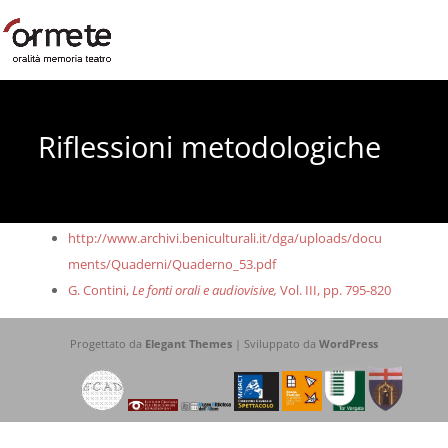
Riflessioni metodologiche
http://www.archivi.beniculturali.it/dga/uploads/docu
ments/Quaderni/Quaderno_53.pdf
G. Contini,
Le fonti orali e audiovisive,
Vol. III, pp. 795-820
Progettato da
Elegant Themes
| Sviluppato da
WordPress