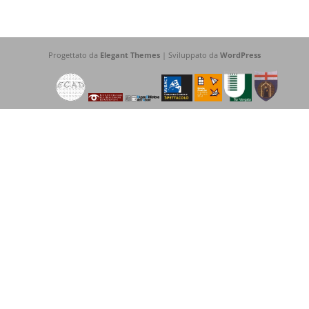
Progettato da
Elegant Themes
| Sviluppato da
WordPress